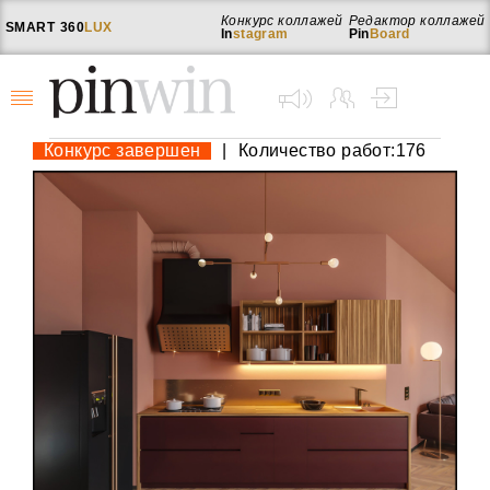
Конкурс коллажей
Редактор коллажей
SMART
360
LUX
In
stagram
Pin
Board
Конкурс завершен
|
Количество работ:176