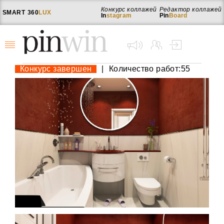
Конкурс коллажей
Редактор коллажей
SMART
360
LUX
In
stagram
Pin
Board
Конкурс завершен
|
Количество работ:55