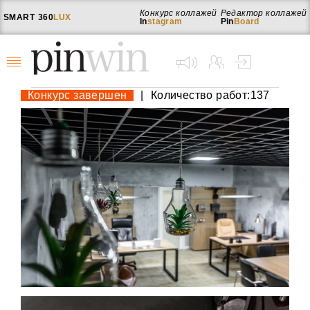
Конкурс коллажей
Редактор коллажей
SMART
360
LUX
In
stagram
Pin
Board
Конкурс завершен
|
Количество работ:137