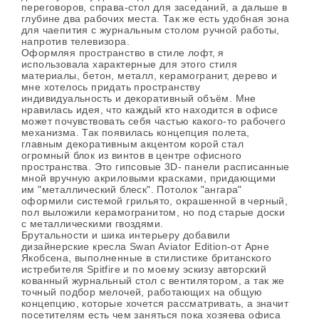
переговоров, справа-стол для заседаний, а дальше в
глубине два рабочих места. Так же есть удобная зона
для чаепития с журнальным столом ручной работы,
напротив телевизора.
Оформляя пространство в стиле лофт, я
использовала характерные для этого стиля
материалы, бетон, металл, керамогранит, дерево и
мне хотелось придать пространству
индивидуальность и декоративный объём. Мне
нравилась идея, что каждый кто находится в офисе
может почувствовать себя частью какого-то рабочего
механизма. Так появилась концепция полета,
главным декоративным акцентом корой стал
огромный блок из винтов в центре офисного
пространства. Это гипсовые 3D- панели расписанные
мной вручную акриловыми красками, придающими
им "металлический блеск". Потолок "ангара"
оформили системой грильято, окрашенной в черный,
пол выложили керамогранитом, но под старые доски
с металлическими гвоздями.
Брутальности и шика интерьеру добавили
дизайнерские кресла Swan Aviator Edition-от Арне
Якобсена, выполненные в стилистике британского
истребителя Spitfire и по моему эскизу авторский
кованный журнальный стол с вентилятором, а так же
точный подбор мелочей, работающих на общую
концепцию, которые хочется рассматривать, а значит
посетителям есть чем заняться пока хозяева офиса