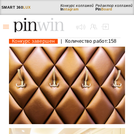
Конкурс коллажей
Редактор коллажей
SMART
360
LUX
In
stagram
Pin
Board
Конкурс завершен
|
Количество работ:158