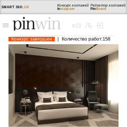
Конкурс коллажей
Редактор коллажей
SMART
360
LUX
In
stagram
Pin
Board
Конкурс завершен
|
Количество работ:158