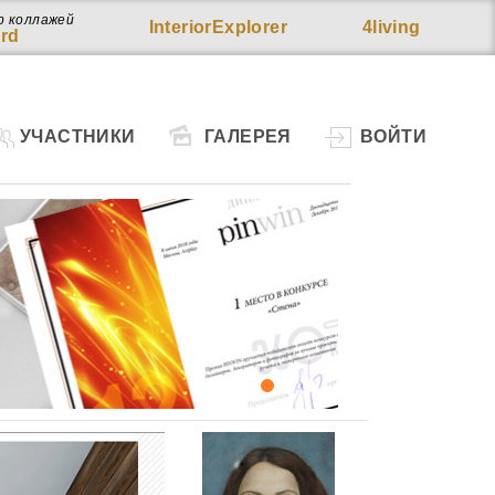
р коллажей
InteriorExplorer
4living
rd
УЧАСТНИКИ
ГАЛЕРЕЯ
ВОЙТИ