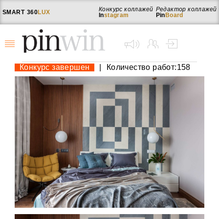
Конкурс коллажей
Редактор коллажей
SMART
360
LUX
In
stagram
Pin
Board
Конкурс завершен
|
Количество работ:158