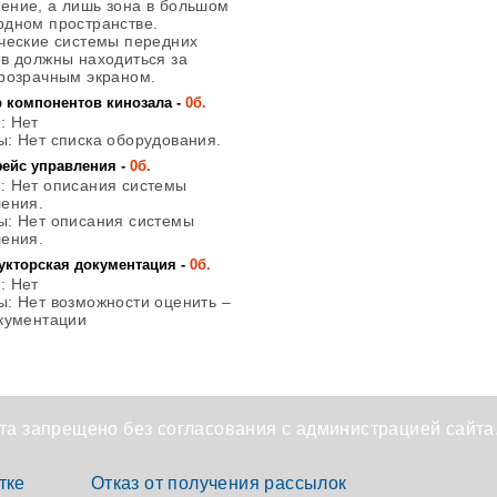
ение, а лишь зона в большом
рдном пространстве.
ческие системы передних
в должны находиться за
розрачным экраном.
 компонентов кинозала -
0б.
ы
: Нет
ы
: Нет списка оборудования.
ейс управления -
0б.
ы
: Нет описания системы
ения.
ы
: Нет описания системы
ения.
укторская документация -
0б.
ы
: Нет
ы
: Нет возможности оценить –
кументации
а запрещено без согласования с администрацией сайта
тке
Отказ от получения рассылок