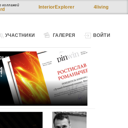
р коллажей
InteriorExplorer
4living
rd
УЧАСТНИКИ
ГАЛЕРЕЯ
ВОЙТИ