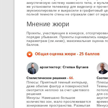
аккустическую систему навесного типа, и мульт
же установили телевизор для видеоигр и проче
звукоизолировали и выкрасили в графитовый цве
полной темноте стены не отражали свет от экра
Мнение жюри
Проекты, участвующие в конкурсе, отсортирова
порядке убывания. Проекты оценивались кажды
параметрам (см.ниже), максимальная оценка п
баллов.
Общая оценка жюри - 25 баллов
архитектор: Степан Бугаев
Стилистическое решения -
6б.
Соотве
Плюсы
: Приятный темный интерьер,
Плюс
даже обилие фактур и поверхностей
Темные
смотрится неплохо за счет цветового
потоло
решения
для с
Минусы
: Намешано большое
акусти
количество зон, мало прослеживается
време
зонирование пространства. Размытая
Минус