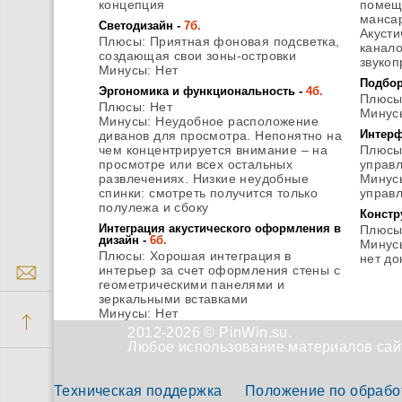
концепция
помещ
манса
Светодизайн -
7б.
Акусти
Плюсы
: Приятная фоновая подсветка,
канало
создающая свои зоны-островки
звукоп
Минусы
: Нет
Подбор
Эргономика и функциональность -
4б.
Плюс
Плюсы
: Нет
Минус
Минусы
: Неудобное расположение
Интерф
диванов для просмотра. Непонятно на
чем концентрируется внимание – на
Плюс
просмотре или всех остальных
управл
развлечениях. Низкие неудобные
Минус
спинки: смотреть получится только
управл
полулежа и сбоку
Констр
Интеграция акустического оформления в
Плюс
дизайн -
6б.
Минус
Плюсы
: Хорошая интеграция в
нет до
интерьер за счет оформления стены с
геометрическими панелями и
зеркальными вставками
Минусы
: Нет
2012-2026 © PinWin.su.
Любое использование материалов сайт
Техническая поддержка
Положение по обрабо