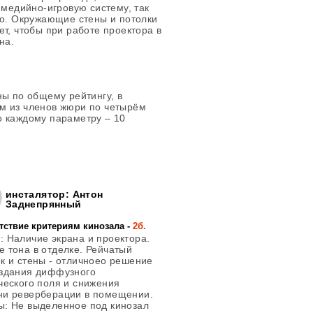
имедийно-игровую систему, так
го. Окружающие стены и потолки
т, чтобы при работе проектора в
на.
ны по общему рейтингу, в
м из членов жюри по четырём
о каждому параметру – 10
инсталятор: Антон
Заднепрянный
тствие критериям кинозала -
2б.
ы
: Наличие экрана и проектора.
 тона в отделке. Рейчатый
к и стены - отличноео решение
оздания диффузного
ческого поля и снижения
ни реверберации в помещении.
ы
: Не выделенное под кинозал