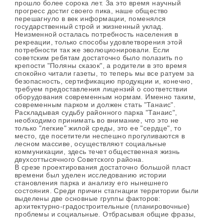
прошло более сорока лет. За это время научный
прогресс достиг своего пика, наше общество
перешагнуло в век информации, поменялся
государственный строй и жизненный уклад.
Неизменной осталась потребность населения в
рекреации, только способы удовлетворения этой
потребности так же эволюционировали. Если
советским ребятам достаточно было полазить по
крепости "Поляны сказок", а родители в это время
спокойно читали газеты, то теперь мы все ратуем за
безопасность, сертификацию продукции и, конечно,
требуем предоставления лицензий о соответствии
оборудования современным нормам. Именно таким,
современным парком и должен стать "Танаис".
Раскладывая судьбу районного парка "Танаис",
необходимо принимать во внимание, что это не
только "легкие" жилой среды, это ее "сердце", то
место, где посетители неспешно прогуливаются в
лесном массиве, осуществляют социальные
коммуникации, здесь течет общественная жизнь
двухсоттысячного Советского района.
В срезе проектирования достаточно большой пласт
времени был уделен исследованию истории
становления парка и анализу его нынешнего
состояния. Среди причин стагнации территории были
выделены две основные группы факторов:
архитектурно-градостроительные (планировочные)
проблемы и социальные. Отбрасывая общие фразы,