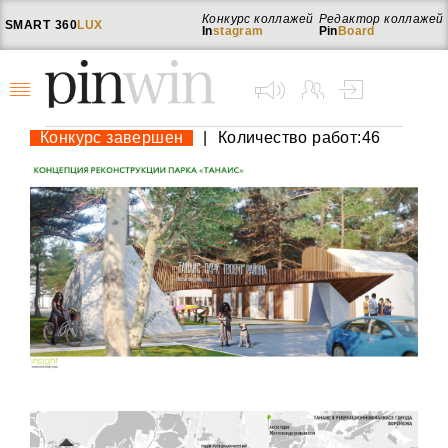
Конкурс коллажей
Редактор коллажей
SMART
360
LUX
In
stagram
Pin
Board
Конкурс завершен
|
Количество работ:46