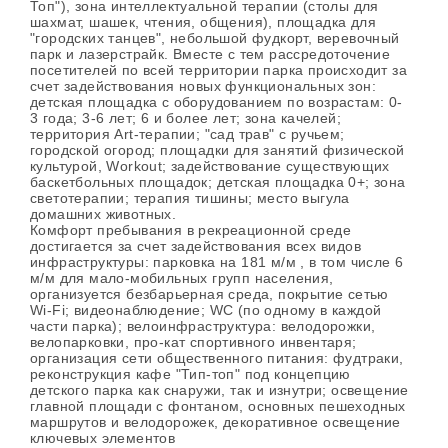
Топ"), зона интеллектуальной терапии (столы для
шахмат, шашек, чтения, общения), площадка для
"городских танцев", небольшой фудкорт, веревочный
парк и лазерстрайк. Вместе с тем рассредоточение
посетителей по всей территории парка происходит за
счет задействования новых функциональных зон:
детская площадка с оборудованием по возрастам: 0-
3 года; 3-6 лет; 6 и более лет; зона качелей;
территория Art-терапии; "сад трав" с ручьем;
городской огород; площадки для занятий физической
культурой, Workout; задействование существующих
баскетбольных площадок; детская площадка 0+; зона
светотерапии; терапия тишины; место выгула
домашних животных.
Комфорт пребывания в рекреационной среде
достигается за счет задействования всех видов
инфраструктуры: парковка на 181 м/м , в том числе 6
м/м для мало-мобильных групп населения,
организуется безбарьерная среда, покрытие сетью
Wi-Fi; видеонаблюдение; WC (по одному в каждой
части парка); велоинфраструктура: велодорожки,
велопарковки, про-кат спортивного инвентаря;
организация сети общественного питания: фудтраки,
реконструкция кафе "Тип-топ" под концепцию
детского парка как снаружи, так и изнутри; освещение
главной площади с фонтаном, основных пешеходных
маршрутов и велодорожек, декоративное освещение
ключевых элементов