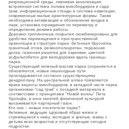
рекреационной среды; ливневая канализация;
встроенная система полива миксбордеров и сада
трав; информационные стенды и система навигации;
современные малые архитектурные формы. Также
необходима активизация и обозначение входов в
парк, установка ограждения по периметру и
определение режима работы.
Дорожно-тропиночные покрытия скомбинированы для
удобства перемещения и пространственной
ориентации в структуре парка: бетонная брусчатка,
гранитный отсев, резинополиуретан, террасная
доска, газонная решетка для парковки, цветной
асфальтобетон для велодорожки вдоль границы
парка.
Существующий зеленый массив парка сохраняется и
обновляется, новые пешеходные пути
прокладываются согласно существующему
дендроплану. На центральной аллее появляются
яркие акценты миксбордеров, в западной части парка
организован "сад трав" с посадкой материала в
соответствии с принципами "Новой волны" Пита
Удольфа, в зоне занятий физической культурой
высаживается партерный газон.
Кто они – новые посетители парка?
Активные, ведущие здоровый образ жизни и
стремящиеся к нему, молодые и зрелые, мамы с
детьми всех возрастов и отсутствующие сегодня
подростки.