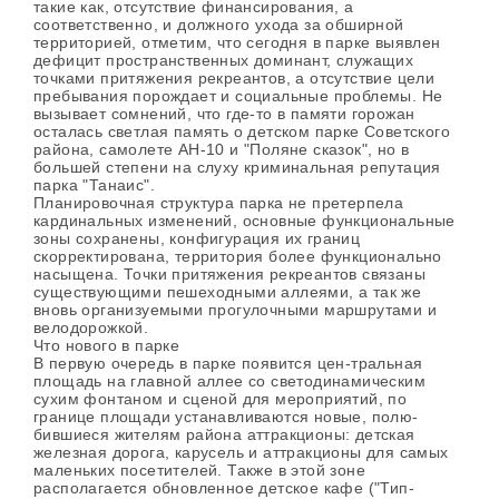
такие как, отсутствие финансирования, а
соответственно, и должного ухода за обширной
территорией, отметим, что сегодня в парке выявлен
дефицит пространственных доминант, служащих
точками притяжения рекреантов, а отсутствие цели
пребывания порождает и социальные проблемы. Не
вызывает сомнений, что где-то в памяти горожан
осталась светлая память о детском парке Советского
района, самолете АН-10 и "Поляне сказок", но в
большей степени на слуху криминальная репутация
парка "Танаис".
Планировочная структура парка не претерпела
кардинальных изменений, основные функциональные
зоны сохранены, конфигурация их границ
скорректирована, территория более функционально
насыщена. Точки притяжения рекреантов связаны
существующими пешеходными аллеями, а так же
вновь организуемыми прогулочными маршрутами и
велодорожкой.
Что нового в парке
В первую очередь в парке появится цен-тральная
площадь на главной аллее со светодинамическим
сухим фонтаном и сценой для мероприятий, по
границе площади устанавливаются новые, полю-
бившиеся жителям района аттракционы: детская
железная дорога, карусель и аттракционы для самых
маленьких посетителей. Также в этой зоне
располагается обновленное детское кафе ("Тип-