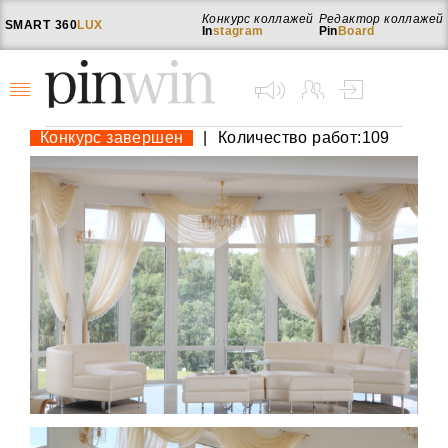
Конкурс коллажей
Редактор коллажей
SMART
360
LUX
In
stagram
Pin
Board
Конкурс завершен
|
Количество работ:109