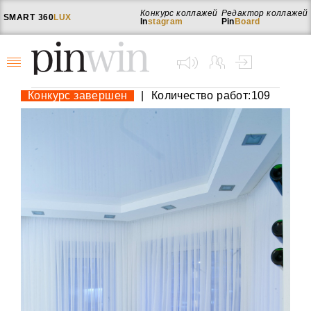
Конкурс коллажей
Редактор коллажей
SMART
360
LUX
In
stagram
Pin
Board
Конкурс завершен
|
Количество работ:109