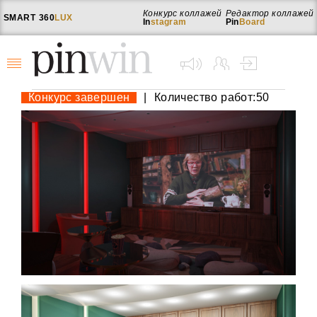
Конкурс коллажей
Редактор коллажей
SMART
360
LUX
In
stagram
Pin
Board
Конкурс завершен
|
Количество работ:50