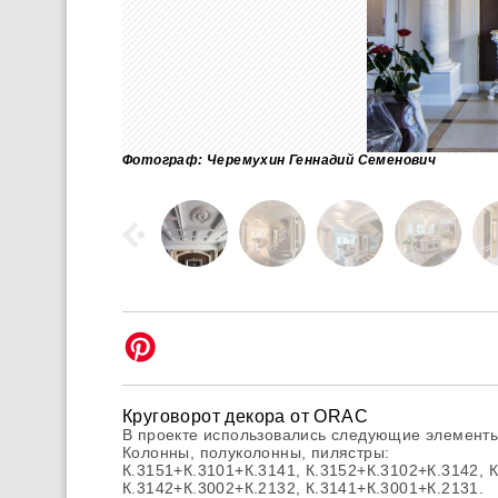
Фотограф: Черемухин Геннадий Семенович
Круговорот декора от ORAC
В проекте использовались следующие элемен
Колонны, полуколонны, пилястры:
К.3151+К.3101+К.3141, К.3152+К.3102+К.3142, К
К.3142+К.3002+К.2132, К.3141+К.3001+К.2131.