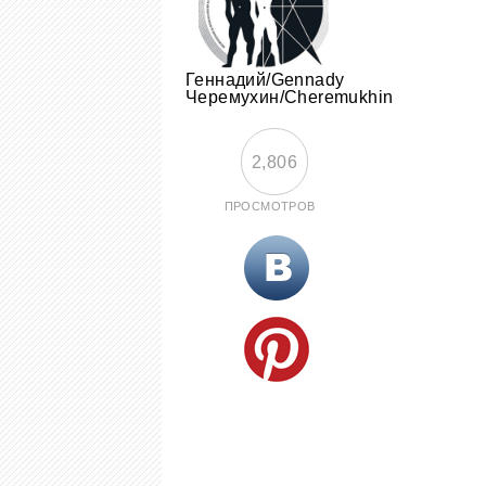
Геннадий/Gennady
Черемухин/Cheremukhin
2,806
ПРОСМОТРОВ