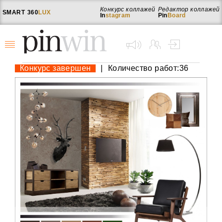
Конкурс коллажей
Редактор коллажей
SMART
360
LUX
In
stagram
Pin
Board
Конкурс завершен
|
Количество работ:36