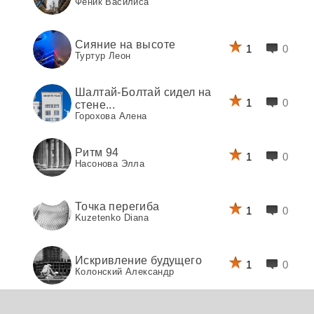
Феник Василиса
Сияние на высоте
1
0
Туртур Леон
Шалтай-Болтай сидел на
1
0
стене...
Горохова Алена
Ритм 94
1
0
Насонова Элла
Точка перегиба
1
0
Kuzetenko Diana
Искривление будущего
1
0
Колонский Александр