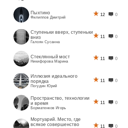
Пыхтино
12
0
Филиппов Дмитрий
Ступеньки вверх, ступеньки
11
0
вниз
Галоян Сусанна
Стеклянный мост
11
0
Никифорова Марина
Иллюзия идеального
11
0
порядка
Погудин Юрий
Пространство, технологии
11
0
и время
Борматенков Игорь
Мортуарий. Место, где
всякое совершенство
11
0