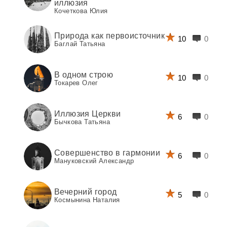
иллюзия
Кочеткова Юлия
Природа как первоисточник
10
0
Баглай Татьяна
В одном строю
10
0
Токарев Олег
Иллюзия Церкви
6
0
Бычкова Татьяна
Совершенство в гармонии
6
0
Мануковский Александр
Вечерний город
5
0
Космынина Наталия