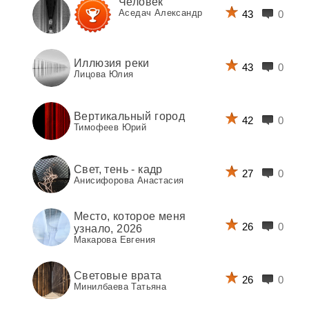
Человек
Аседач Александр
43
0
Иллюзия реки
43
0
Лицова Юлия
Вертикальный город
42
0
Тимофеев Юрий
Свет, тень - кадр
27
0
Анисифорова Анастасия
Место, которое меня
26
0
узнало, 2026
Макарова Евгения
Световые врата
26
0
Минилбаева Татьяна