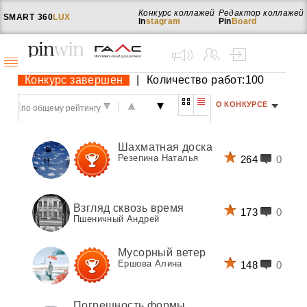
Конкурс коллажей
Редактор коллажей
SMART
360
LUX
In
stagram
Pin
Board
Конкурс завершен
|
Количество работ:100
О КОНКУРСЕ
|
|
Шахматная доска
Резепина Наталья
264
0
Взгляд сквозь время
173
0
Пшеничный Андрей
Мусорный ветер
Ершова Алина
148
0
Погрешность формы