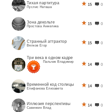
Тихая партитура
15
0
Пуслис Наташа
Зона декольте
15
0
Простова Анжелика
Странный аттрактор
15
0
Вялков Егор
Три века в одном кадре
Пальчик Владимир
14
0
Временной код столицы
14
0
Епифанова Елизавета
Иллюзия перспективы
14
0
Савинкин Влад