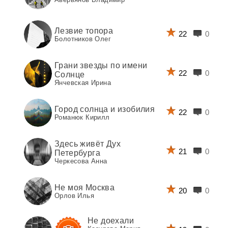
Лезвие топора
22
0
Болотников Олег
Грани звезды по имени
22
0
Солнце
Янчевская Ирина
Город солнца и изобилия
22
0
Романюк Кирилл
Здесь живёт Дух
21
0
Петербурга
Черкесова Анна
Не моя Москва
20
0
Орлов Илья
Не доехали