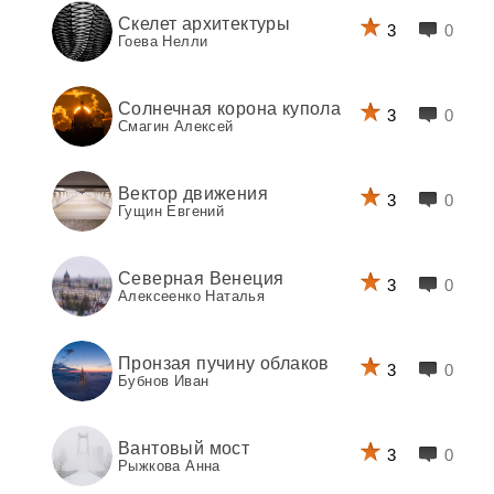
Скелет архитектуры
3
0
Гоева Нелли
Солнечная корона купола
3
0
Смагин Алексей
Вектор движения
3
0
Гущин Евгений
Северная Венеция
3
0
Алексеенко Наталья
Пронзая пучину облаков
3
0
Бубнов Иван
Вантовый мост
3
0
Рыжкова Анна