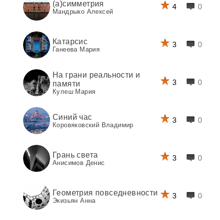
(а)симметрия
4
0
Мандрыко Алексей
Катарсис
3
0
Ганеева Мария
На грани реальности и
3
0
памяти
Кулеш Мария
Синий час
3
0
Коровяковский Владимир
Грань света
3
0
Анисимов Денис
Геометрия повседневности
3
0
Экизьян Анна