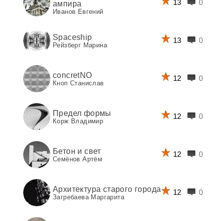
13
0
ампира
Иванов Евгений
Spaceship
13
0
Рейзберг Марина
concretNO
12
0
Кноп Станислав
Предел формы
12
0
Корж Владимир
Бетон и свет
12
0
Семёнов Артём
Архитектура старого города
12
0
Загребаева Маргарита