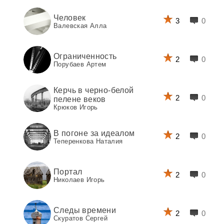
Человек
3
0
Валевская Алла
Ограниченность
2
0
Порубаев Артем
Керчь в черно-белой
2
0
пелене веков
Крюков Игорь
В погоне за идеалом
2
0
Теперенкова Наталия
Портал
2
0
Николаев Игорь
Следы времени
2
0
Скуратов Сергей