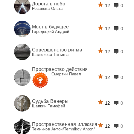
Дорога в небо
12
0
Резанова Ольга
Мост в будущее
12
0
Городецкий Андрей
Совершенство ритма
12
0
Шалюкова Татьяна
Пространство действия
Смертин Павел
12
0
Судьба Венеры
12
0
Шапкин Тимофей
Пространственная иллюзия
12
0
Темников Антон/Temnikov Anton/