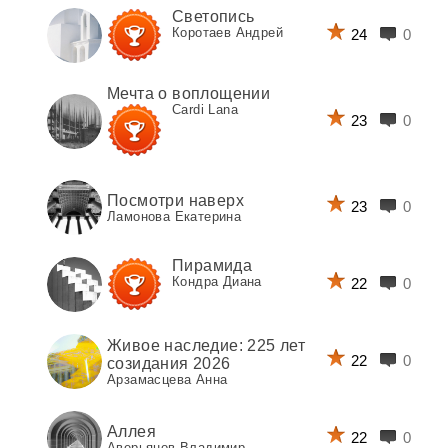
Светопись
Коротаев Андрей
24
0
Мечта о воплощении
Cardi Lana
23
0
Посмотри наверх
23
0
Ламонова Екатерина
Пирамида
Кондра Диана
22
0
Живое наследие: 225 лет
22
0
созидания 2026
Арзамасцева Анна
Аллея
22
0
Аверьянов Владимир