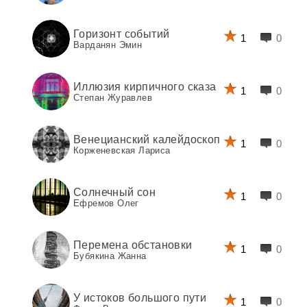
Горизонт событий
1
0
Варданян Эмин
Иллюзия кирпичного сказа
1
0
Степан Журавлев
Венецианский калейдоскоп
1
0
Корженевская Лариса
Солнечный сон
1
0
Ефремов Олег
Перемена обстановки
1
0
Бубякина Жанна
У истоков большого пути
1
0