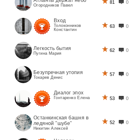
Атланты держат небо
81
0
Огородников Павел
Вход
Толоконников
63
0
Константин
Легкость бытия
62
0
Пугина Мария
Безупречная утопия
57
0
Токарев Денис
Диалог эпох
Гонтаренко Елена
53
0
Останкинская башня в
52
0
ледяной "шубе"
Никитин Алексей