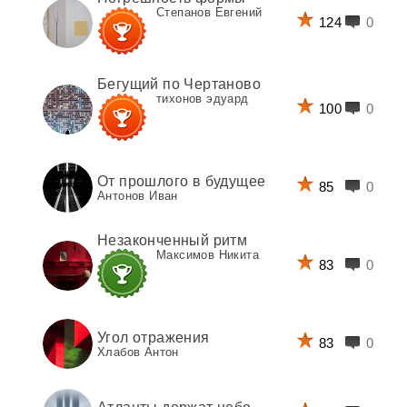
Степанов Евгений
124
0
Бегущий по Чертаново
тихонов эдуард
100
0
От прошлого в будущее
85
0
Антонов Иван
Незаконченный ритм
Максимов Никита
83
0
Угол отражения
83
0
Хлабов Антон