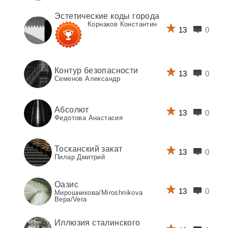
Эстетические коды города
Корнаков Константин
13
0
Контур безопасности
13
0
Семенов Александр
Абсолют
13
0
Федотова Анастасия
Тосканский закат
13
0
Пилар Дмитрий
Оазис
13
0
Мирошникова/Miroshnikova
Вера/Vera
Иллюзия сталинского