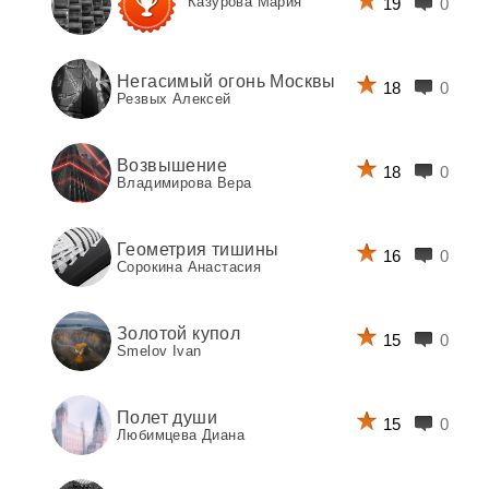
Казурова Мария
19
0
Негасимый огонь Москвы
18
0
Резвых Алексей
Возвышение
18
0
Владимирова Вера
Геометрия тишины
16
0
Сорокина Анастасия
Золотой купол
15
0
Smelov Ivan
Полет души
15
0
Любимцева Диана