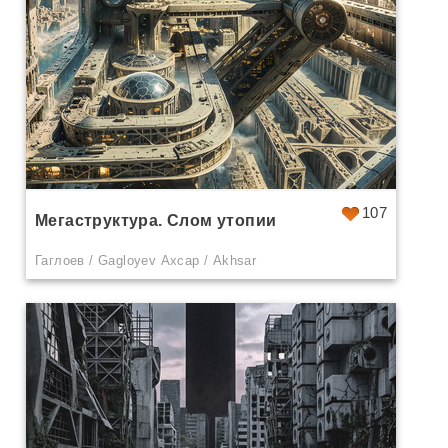
107
Мегаструктура. Слом утопии
Гаглоев / Gagloyev Ахсар / Akhsar