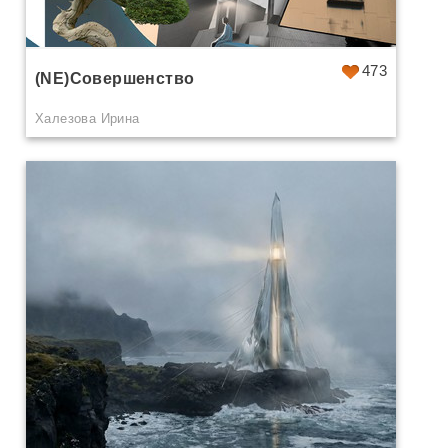
473
(NE)Совершенство
Халезова Ирина