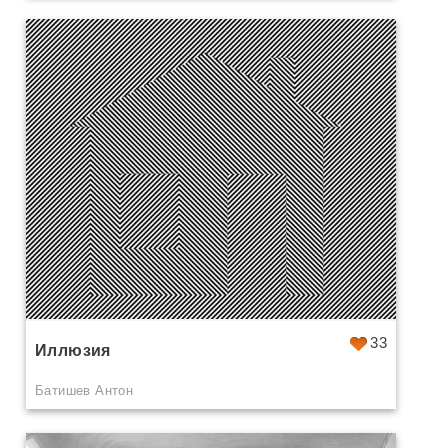
33
Иллюзия
Батишев Антон