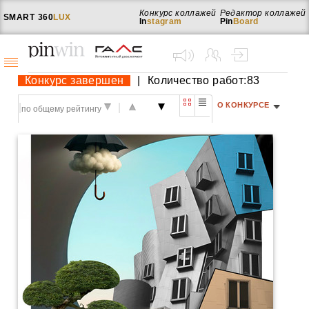
Конкурс коллажей
Редактор коллажей
SMART
360
LUX
In
stagram
Pin
Board
Конкурс завершен
|
Количество работ:83
О КОНКУРСЕ
|
|