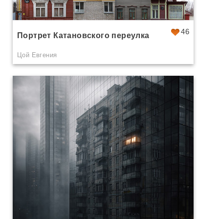
46
Портрет Катановского переулка
Цой Евгения