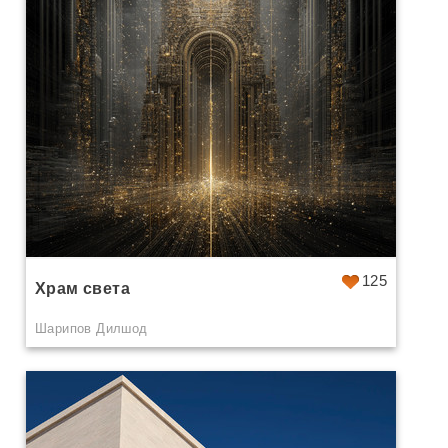
125
Храм света
Шарипов Дилшод