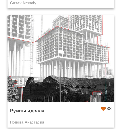
Gusev Artemiy
38
Руины идеала
Попова Анастасия