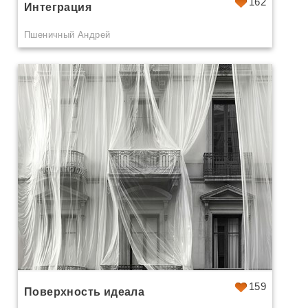
162
Интеграция
Пшеничный Андрей
159
Поверхность идеала