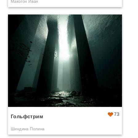
Макогон Иван
73
Гольфстрим
Шиндина Полина