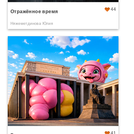
44
Отражённое время
Няжеметдинова Юлия
41