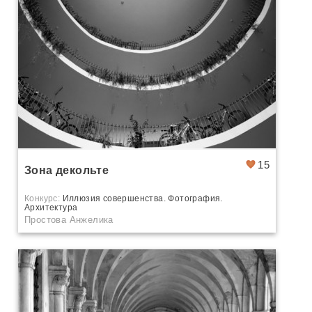
15
Зона декольте
Конкурс:
Иллюзия совершенства. Фотография.
Архитектура
Простова Анжелика